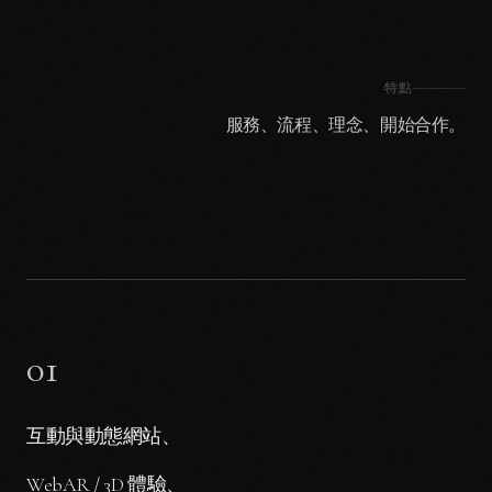
特點
服務、流程、理念、開始合作。
01
互動與動態網站、
WebAR / 3D 體驗、