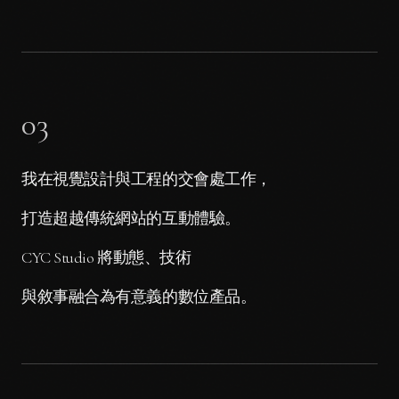
03
我在視覺設計與工程的交會處工作，
打造超越傳統網站的互動體驗。
CYC Studio 將動態、技術
與敘事融合為有意義的數位產品。